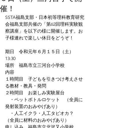
催！
SSTA福島支部・日本初等理科教育研究
会福島支部共催の「第62回理科実験観
察講座」を以下の様に開催します。お
子様連れで楽しい休日をどうぞ！
期日　令和元年６月１５日（土）　
13:30
場所　福島市立三河台小学校
内容　  
１時間目　子どもを引きつけ考えさせ
る教材・教具・発問
２時間目　お楽しみ実験屋台
　・ペットボトルロケット　（全員に
発射装置のおみやげあり）
　・人工イクラ・人工タピオカ？　
（全員に材料のおみやげあり）
申し込み　福島市立北沢又小学校　