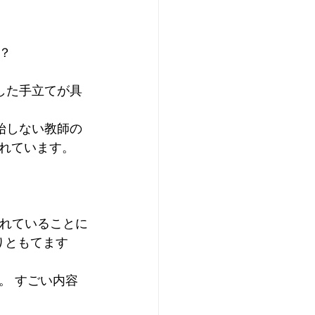
？
した手立てが具
始しない教師の
れています。
りともてます
。 すごい内容