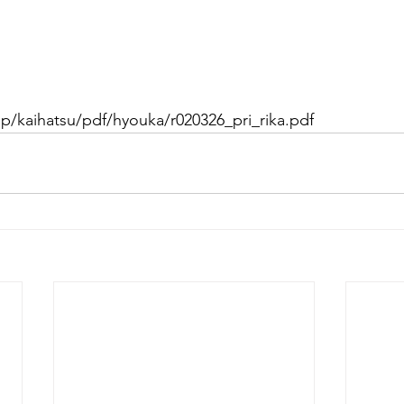
jp/kaihatsu/pdf/hyouka/r020326_pri_rika.pdf  