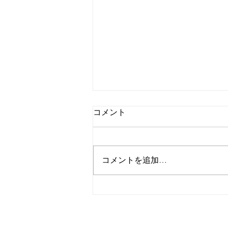
コメント
コメントを追加…
SSTA福島支部研修会 わたし
の授業を形づくるものー学校
に授業研究の風が吹くーに参